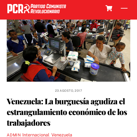
Skip
Cart
Men
to
content
23 AGOSTO, 2017
Venezuela: La burguesía agudiza el
estrangulamiento económico de los
trabajadores
Internacional
,
Venezuela
ADMIN