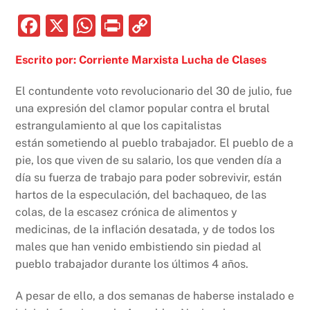
F
X
W
P
C
a
h
ri
o
Escrito por: Corriente Marxista Lucha de Clases
c
at
nt
p
e
s
y
El contundente voto revolucionario del 30 de julio, fue
b
A
Li
una expresión del clamor popular contra el brutal
estrangulamiento al que los capitalistas
o
p
n
están sometiendo al pueblo trabajador. El pueblo de a
o
p
k
pie, los que viven de su salario, los que venden día a
k
día su fuerza de trabajo para poder sobrevivir, están
hartos de la especulación, del bachaqueo, de las
colas, de la escasez crónica de alimentos y
medicinas, de la inflación desatada, y de todos los
males que han venido embistiendo sin piedad al
pueblo trabajador durante los últimos 4 años.
A pesar de ello, a dos semanas de haberse instalado e