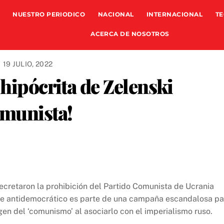
NUESTRO PERIODICO
NACIONAL
INTERNACIONAL
TE
ACERCA DE NOSOTROS
19 JULIO, 2022
 hipócrita de Zelenski
omunista!
 decretaron la prohibición del Partido Comunista de Ucrania
que antidemocrático es parte de una campaña escandalosa pa
gen del ‘comunismo’ al asociarlo con el imperialismo ruso.