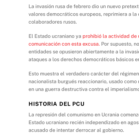
b
A
Li
La invasión rusa de febrero dio un nuevo pretex
o
p
n
valores democráticos europeos, reprimiera a la o
o
p
k
colaboradores rusos.
k
El Estado ucraniano ya
prohibió la actividad de
comunicación con esta excusa.
Por supuesto, n
entidades se opusieron abiertamente a la invasi
ataques a los derechos democráticos básicos e
Esto muestra el verdadero carácter del régimen 
nacionalista burgués reaccionario, usado como
en una guerra destructiva contra el imperialismo
HISTORIA DEL PCU
La represión del comunismo en Ucrania comenzó
Estado ucraniano recién independizado en agost
acusado de intentar derrocar al gobierno.