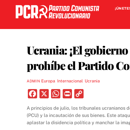
Skip
¡ÚNETE!
to
content
Ucrania: ¡El gobierno
prohíbe el Partido C
Europa
,
Internacional
,
Ucrania
ADMIN
F
X
W
P
C
a
h
ri
o
A principios de julio, los tribunales ucranianos
c
at
nt
p
(PCU) y la incautación de sus bienes. Este ata
e
s
y
aplastar la disidencia política y manchar la ima