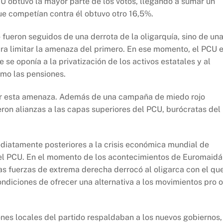
CU obtuvo la mayor parte de los votos, llegando a sumar un
que competían contra él obtuvo otro 16,5%.
fueron seguidos de una derrota de la oligarquía, sino de un
ra limitar la amenaza del primero. En ese momento, el PCU 
 se oponía a la privatización de los activos estatales y al
omo las pensiones.
zar esta amenaza. Además de una campaña de miedo rojo
ron alianzas a las capas superiores del PCU, burócratas del
.
ediatamente posteriores a la crisis económica mundial de
del PCU. En el momento de los acontecimientos de Euromaidá
as fuerzas de extrema derecha derrocó al oligarca con el qu
ondiciones de ofrecer una alternativa a los movimientos pro o
ones locales del partido respaldaban a los nuevos gobiernos,