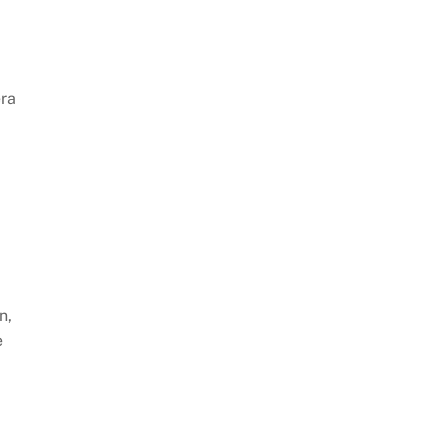
a
era
n,
e