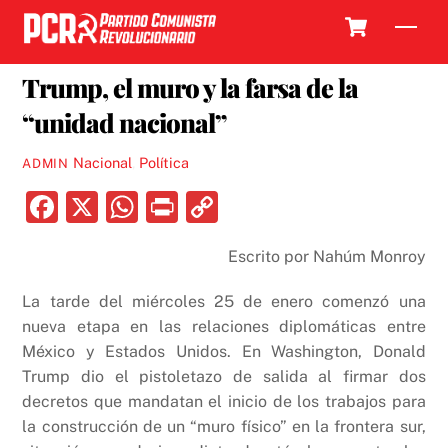
Skip
Cart
Men
to
2 FEBRERO, 2017
content
Trump, el muro y la farsa de la
“unidad nacional”
Nacional
,
Política
ADMIN
F
X
W
P
C
a
h
ri
o
Escrito por Nahúm Monroy
c
at
nt
p
e
s
y
La tarde del miércoles 25 de enero comenzó una
b
A
Li
nueva etapa en las relaciones diplomáticas entre
México y Estados Unidos. En Washington, Donald
o
p
n
Trump dio el pistoletazo de salida al firmar dos
o
p
k
decretos que mandatan el inicio de los trabajos para
k
la construcción de un “muro físico” en la frontera sur,