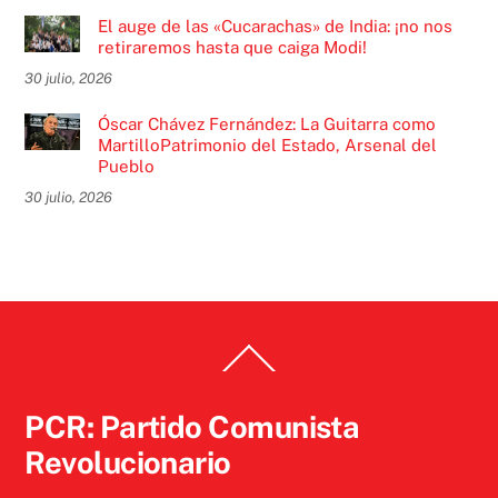
El auge de las «Cucarachas» de India: ¡no nos
retiraremos hasta que caiga Modi!
30 julio, 2026
Óscar Chávez Fernández: La Guitarra como
MartilloPatrimonio del Estado, Arsenal del
Pueblo
30 julio, 2026
Back
To
Top
PCR: Partido Comunista
Revolucionario