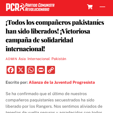
Skip
Cart
Men
to
27 ABRIL, 2018
content
¡Todos los compañeros pakistaníes
han sido liberados! ¡Victoriosa
campaña de solidaridad
internacional!
Asia
,
Internacional
,
Pakistán
ADMIN
F
X
W
P
C
a
h
ri
o
Escrito por:
Alianza de la Juventud Progresista
c
at
nt
p
e
s
y
Se ha confirmado que el último de nuestros
b
A
Li
compañeros paquistaníes secuestrados ha sido
liberado por los Rangers. Nos sentimos aliviados de
o
p
n
tenerlos de vuelta seguros y agradecidos con todos