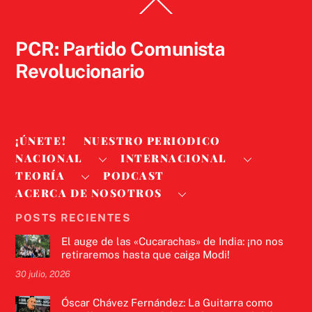
Back
To
Top
PCR: Partido Comunista
Revolucionario
¡ÚNETE!
NUESTRO PERIODICO
NACIONAL
INTERNACIONAL
TEORÍA
PODCAST
ACERCA DE NOSOTROS
POSTS RECIENTES
El auge de las «Cucarachas» de India: ¡no nos
retiraremos hasta que caiga Modi!
30 julio, 2026
Óscar Chávez Fernández: La Guitarra como