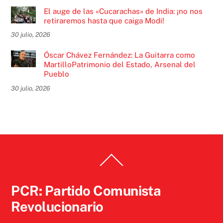
El auge de las «Cucarachas» de India: ¡no nos
retiraremos hasta que caiga Modi!
30 julio, 2026
Óscar Chávez Fernández: La Guitarra como
MartilloPatrimonio del Estado, Arsenal del
Pueblo
30 julio, 2026
Back
To
Top
PCR: Partido Comunista
Revolucionario