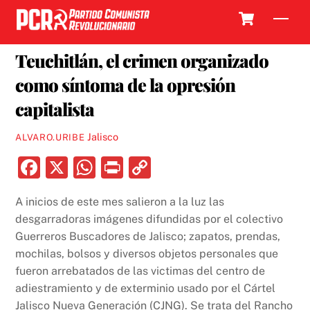
Skip
Cart
Men
to
25 MARZO, 2025
content
Teuchitlán, el crimen organizado
como síntoma de la opresión
capitalista
Jalisco
ALVARO.URIBE
F
X
W
P
C
a
h
ri
o
A inicios de este mes salieron a la luz las
c
at
nt
p
desgarradoras imágenes difundidas por el colectivo
e
s
y
Guerreros Buscadores de Jalisco; zapatos, prendas,
b
A
Li
mochilas, bolsos y diversos objetos personales que
fueron arrebatados de las victimas del centro de
o
p
n
adiestramiento y de exterminio usado por el Cártel
o
p
k
Jalisco Nueva Generación (CJNG). Se trata del Rancho