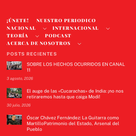
¡ÚNETE!
NUESTRO PERIODICO
NACIONAL
INTERNACIONAL
TEORÍA
PODCAST
ACERCA DE NOSOTROS
POSTS RECIENTES
SOBRE LOS HECHOS OCURRIDOS EN CANAL
11
3 agosto, 2026
El auge de las «Cucarachas» de India: ¡no nos
retiraremos hasta que caiga Modi!
30 julio, 2026
Óscar Chávez Fernández: La Guitarra como
MartilloPatrimonio del Estado, Arsenal del
Pueblo