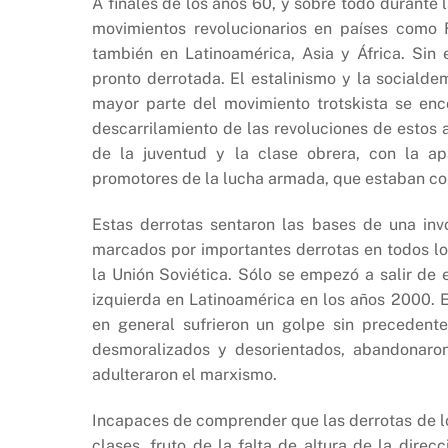
A finales de los años 60, y sobre todo durante 
movimientos revolucionarios en países como F
también en Latinoamérica, Asia y África. Sin
pronto derrotada. El estalinismo y la sociald
mayor parte del movimiento trotskista se enc
descarrilamiento de las revoluciones de estos a
de la juventud y la clase obrera, con la ap
promotores de la lucha armada, que estaban co
Estas derrotas sentaron las bases de una inv
marcados por importantes derrotas en todos lo
la Unión Soviética. Sólo se empezó a salir de e
izquierda en Latinoamérica en los años 2000. 
en general sufrieron un golpe sin precedente
desmoralizados y desorientados, abandonaron 
adulteraron el marxismo.
Incapaces de comprender que las derrotas de lo
clases, fruto de la falta de altura de la direc