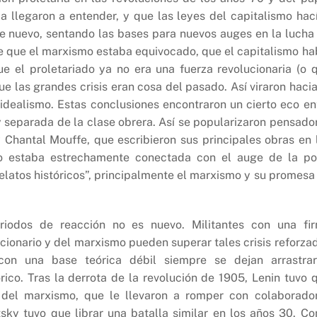
a llegaron a entender, y que las leyes del capitalismo hac
de nuevo, sentando las bases para nuevos auges en la lucha
de que el marxismo estaba equivocado, que el capitalismo ha
 el proletariado ya no era una fuerza revolucionaria (o 
que las grandes crisis eran cosa del pasado. Así viraron hacia
l idealismo. Estas conclusiones encontraron un cierto eco en
 separada de la clase obrera. Así se popularizaron pensado
 Chantal Mouffe, que escribieron sus principales obras en 
o estaba estrechamente conectada con el auge de la po
latos históricos”, principalmente el marxismo y su promesa
riodos de reacción no es nuevo. Militantes con una fi
cionario y del marxismo pueden superar tales crisis reforza
con una base teórica débil siempre se dejan arrastra
rico. Tras la derrota de la revolución de 1905, Lenin tuvo 
s del marxismo, que le llevaron a romper con colaborado
ky tuvo que librar una batalla similar en los años 30. C