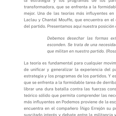
b
A
Li
la estrategia y los programas de los part
transformadora, que se enfrenta a la formidabl
o
p
n
mejor. Una de las teorías más influyentes en
o
p
k
Laclau y Chantal Mouffe, que encuentra en el 
k
del partido. Presentamos aquí nuestra posición c
Debemos desechar las formas ext
esconden. Se trata de una necesidad
que militan en nuestro partido.
(Ros
La teoría es fundamental para cualquier movimi
de unificar y generalizar la experiencia del 
estrategia y los programas de los partidos. Y e
que se enfrenta a la formidable tarea de derrib
librar una dura batalla contra las fuerzas con
teórico sólido que permita comprender las nec
más influyentes en Podemos proviene de la esc
encuentra en el compañero Íñigo Errejón su pr
suscitado interés y debate entre la militancia 