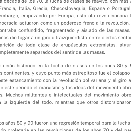
la década de los 70, la lucha de clases se reavivó, con masi
rancia, Italia, Grecia, Checoslovaquia, España o Portugal
 embargo, empezando por Europa, esta ola revolucionaria 
emocracia actuaron como un poderoso freno a la revolución.
ontraba confundido, fragmentado y aislado de las masas.
ños dio lugar a un giro ultraizquierdista entre ciertos secto
arición de toda clase de grupúsculos extremistas, algu
mpletamente separados del sentir de las masas.
olución histórica en la lucha de clases en los años 80 y 
s continentes, y cuyo punto más estrepitoso fue el colapso
ste estancamiento con la revolución bolivariana y el giro a
En este periodo el marxismo y las ideas del movimiento obr
s. Muchos militantes e intelectuales del movimiento obre
la izquierda del todo, mientras que otros distorsionaro
s años 80 y 90 fueron una regresión temporal para la lucha
ción proletaria en las revoluciones de los años 70 y del pa