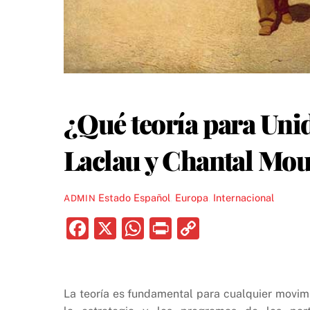
¿Qué teoría para Un
Laclau y Chantal Mou
Estado Español
,
Europa
,
Internacional
ADMIN
F
X
W
P
C
a
h
ri
o
c
at
nt
p
e
s
y
La teoría es fundamental para cualquier movimie