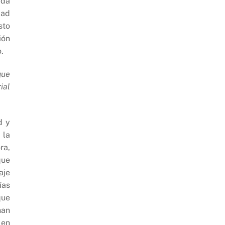
rda
dad
sto
ión
o.
que
ial
d y
 la
ra,
que
aje
ías
que
han
 en