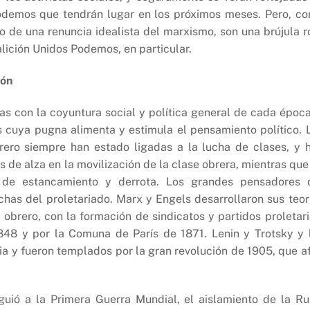
odemos que tendrán lugar en los próximos meses. Pero, c
to de una renuncia idealista del marxismo, son una brújula r
lición Unidos Podemos, en particular.
ión
s con la coyuntura social y política general de cada época
es cuya pugna alimenta y estimula el pensamiento político. 
brero siempre han estado ligadas a la lucha de clases, y 
de alza en la movilización de la clase obrera, mientras que
de estancamiento y derrota. Los grandes pensadores 
chas del proletariado. Marx y Engels desarrollaron sus teor
brero, con la formación de sindicatos y partidos proletari
48 y por la Comuna de París de 1871. Lenin y Trotsky y 
ia y fueron templados por la gran revolución de 1905, que af
iguió a la Primera Guerra Mundial, el aislamiento de la Ru