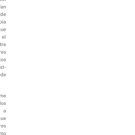
ían
 de
bía
que
 el
tre
res
los
st-
 de
rme
dos
r a
que
res
omo