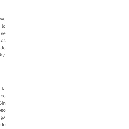
eva
 la
 se
los
 de
ky,
 la
 se
Sin
eso
lga
ndo