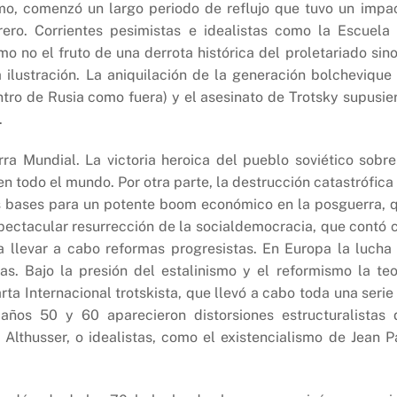
ismo, comenzó un largo periodo de reflujo que tuvo un impa
rero. Corrientes pesimistas e idealistas como la Escuela
mo no el fruto de una derrota histórica del proletariado sino
 ilustración. La aniquilación de la generación bolchevique
ntro de Rusia como fuera) y el asesinato de Trotsky supusie
.
a Mundial. La victoria heroica del pueblo soviético sobre
n todo el mundo. Por otra parte, la destrucción catastrófica
as bases para un potente boom económico en la posguerra, 
pectacular resurrección de la socialdemocracia, que contó 
a llevar a cabo reformas progresistas. En Europa la lucha
. Bajo la presión del estalinismo y el reformismo la teo
rta Internacional trotskista, que llevó a cabo toda una serie
s años 50 y 60 aparecieron distorsiones estructuralistas 
Althusser, o idealistas, como el existencialismo de Jean P