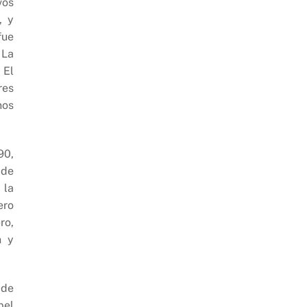
vos
, y
fue
 La
 El
res
nos
90,
 de
 la
ero
ro,
n y
 de
pel