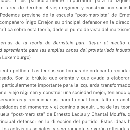
idos. Y es particularmente importante para la izquie
e tarea de derribar el viejo régimen y construir una socie
 Podemos proviene de la escuela “post-marxista” de Erne
compañero Íñigo Errejón su principal defensor en la direcc
rítica sobre esta teoría, dede el punto de vista del marxism
ernas de la teoría de Bernstein para llegar al meollo 
 apremiante para las amplias capas del proletariado industr
a Luxemburgo)
ento político. Las teorías son formas de ordenar la realida
pasado. Son la brújula que orienta y que ayuda a elaborar
s particularmente importante para la izquierda transformado
ar el viejo régimen y construir una sociedad mejor, teniendo 
servadoras y reaccionarias, para la cual hace falta un ancl
esidades del momento y el camino a seguir. Una de las teor
uela “post-marxista” de Ernesto Laclau y Chantal Mouffe, 
incipal defensor en la dirección del partido. Estas ideas 
y los activistas sociales, y seguramente se verán reflejadas