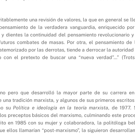
itablemente una revisión de valores, la que en general se ll
pensamiento de la verdadera vanguardia, enriquecido por
 y dientes la continuidad del pensamiento revolucionario y
futuros combates de masas. Por otra, el pensamiento de 
, atemorizado por las derrotas, tiende a derrocar la autoridad
do con el pretexto de buscar una “nueva verdad”…” (Trots
ino pero que desarrolló la mayor parte de su carrera en
e una tradición marxista, y algunos de sus primeros escritos
omo su
Política e ideología en la teoría marxista
, de 1977. 
 los preceptos básicos del marxismo, culminando este proc
rito en 1985 con su mujer y colaboradora, la politóloga be
e ellos llamarían “post-marxismo”, la siguieron desarrolla