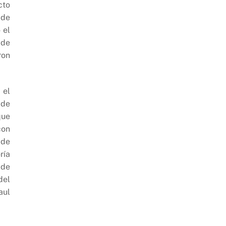
cto
 de
 el
 de
ron
 el
 de
que
con
 de
ría
 de
del
aul