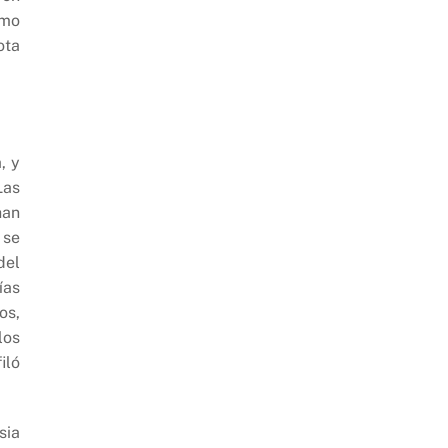
omo
ota
, y
Las
han
 se
del
ías
os,
los
iló
sia