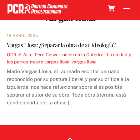
Skip
Cart
Men
to
vargas llosa
content
18 ABRIL, 2025
Vargas Llosa: ¿Separar la obra de su ideología?
OCR ☭
Arte
,
Perú
Conversación en la Catedral
,
La ciudad y
los perros
,
muere vargas llosa
,
vargas llosa
Mario Vargas Llosa, el laureado escritor peruano
reconocido por su postura liberal y por su crítica a la
izquierda, nos hace reflexionar sobre si es posible
separar al autor de su obra. Toda obra literaria está
condicionada por la clase […]