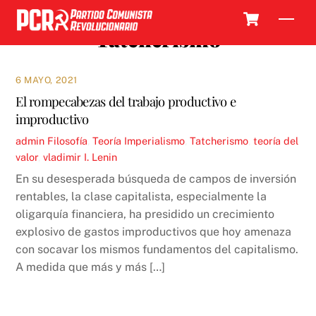
Skip
Cart
Men
to
Tatcherismo
content
6 MAYO, 2021
El rompecabezas del trabajo productivo e
improductivo
admin
Filosofía
,
Teoría
Imperialismo
,
Tatcherismo
,
teoría del
valor
,
vladimir I. Lenin
En su desesperada búsqueda de campos de inversión
rentables, la clase capitalista, especialmente la
oligarquía financiera, ha presidido un crecimiento
explosivo de gastos improductivos que hoy amenaza
con socavar los mismos fundamentos del capitalismo.
A medida que más y más […]