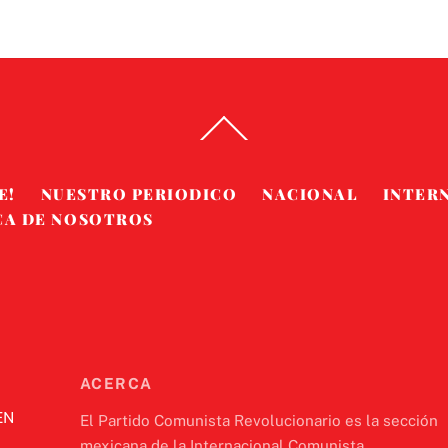
Back
To
Top
E!
NUESTRO PERIODICO
NACIONAL
INTER
CA DE NOSOTROS
ACERCA
EN
El Partido Comunista Revolucionario es la sección
mexicana de la Internacional Comunista