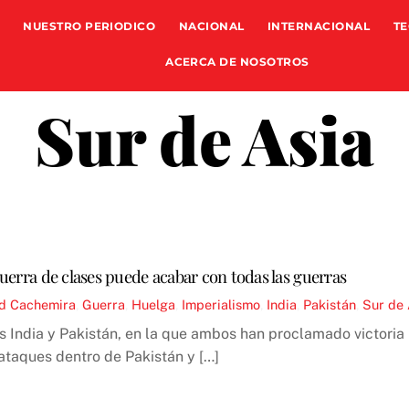
NUESTRO PERIODICO
NACIONAL
INTERNACIONAL
TE
ACERCA DE NOSOTROS
Sur de Asia
 guerra de clases puede acabar con todas las guerras
d
Cachemira
,
Guerra
,
Huelga
,
Imperialismo
,
India
,
Pakistán
,
Sur de 
es India y Pakistán, en la que ambos han proclamado victori
ataques dentro de Pakistán y […]