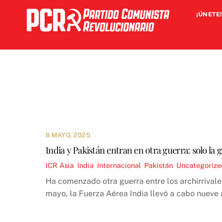
Skip
¡ÚNETE!
to
content
8 MAYO, 2025
India y Pakistán entran en otra guerra: solo la
ICR
Asia
,
India
,
Internacional
,
Pakistán
,
Uncategorize
Ha comenzado otra guerra entre los archirrival
mayo, la Fuerza Aérea India llevó a cabo nueve 