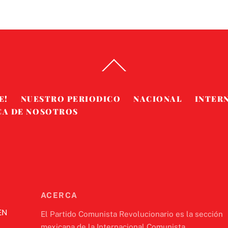
Back
To
Top
E!
NUESTRO PERIODICO
NACIONAL
INTER
CA DE NOSOTROS
ACERCA
EN
El Partido Comunista Revolucionario es la sección
mexicana de la Internacional Comunista