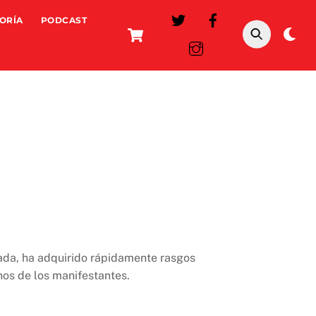
ORÍA
PODCAST
Cart
Da
mo
nada, ha adquirido rápidamente rasgos
nos de los manifestantes.