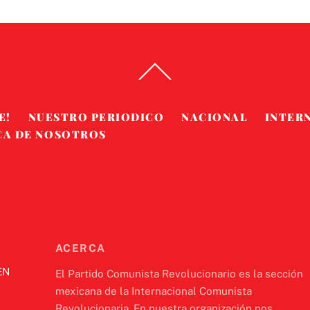
Back
To
Top
E!
NUESTRO PERIODICO
NACIONAL
INTER
CA DE NOSOTROS
ACERCA
EN
El Partido Comunista Revolucionario es la sección
mexicana de la Internacional Comunista
Revolucionaria. En nuestra organización nos