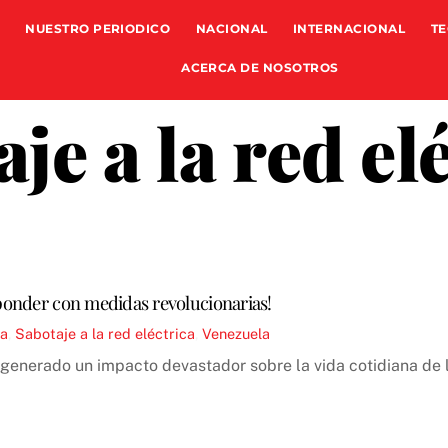
NUESTRO PERIODICO
NACIONAL
INTERNACIONAL
TE
ACERCA DE NOSOTROS
je a la red el
sponder con medidas revolucionarias!
na
,
Sabotaje a la red eléctrica
,
Venezuela
a generado un impacto devastador sobre la vida cotidiana de 