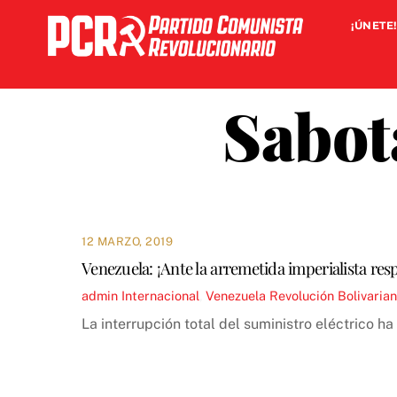
Skip
¡ÚNETE!
to
content
Sabota
12 MARZO, 2019
Venezuela: ¡Ante la arremetida imperialista re
admin
Internacional
,
Venezuela
Revolución Bolivaria
La interrupción total del suministro eléctrico h