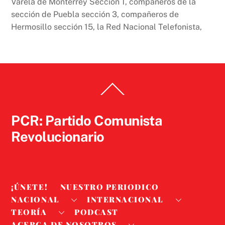
Varela de Monterrey Sección 1, compañeros de la
sección de Puebla sección 3, compañeros de
Hermosillo sección 15, la Red Nacional Telefonista,
Back
To
Top
PCR: Partido Comunista
Revolucionario
¡ÚNETE!
NUESTRO PERIODICO
NACIONAL
INTERNACIONAL
TEORÍA
PODCAST
ACERCA DE NOSOTROS