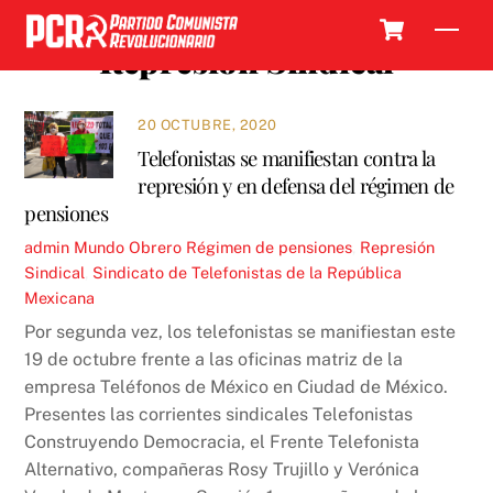
Skip
Cart
Men
to
Represión Sindical
content
20 OCTUBRE, 2020
Telefonistas se manifiestan contra la
represión y en defensa del régimen de
pensiones
admin
Mundo Obrero
Régimen de pensiones
,
Represión
Sindical
,
Sindicato de Telefonistas de la República
Mexicana
Por segunda vez, los telefonistas se manifiestan este
19 de octubre frente a las oficinas matriz de la
empresa Teléfonos de México en Ciudad de México.
Presentes las corrientes sindicales Telefonistas
Construyendo Democracia, el Frente Telefonista
Alternativo, compañeras Rosy Trujillo y Verónica