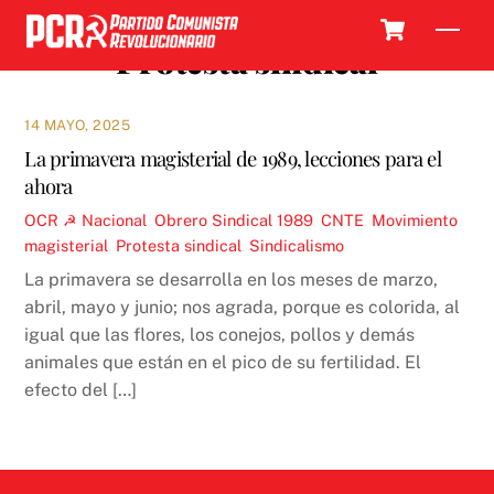
Skip
Cart
Men
to
Protesta sindical
content
14 MAYO, 2025
La primavera magisterial de 1989, lecciones para el
ahora
OCR ☭
Nacional
,
Obrero Sindical
1989
,
CNTE
,
Movimiento
magisterial
,
Protesta sindical
,
Sindicalismo
La primavera se desarrolla en los meses de marzo,
abril, mayo y junio; nos agrada, porque es colorida, al
igual que las flores, los conejos, pollos y demás
animales que están en el pico de su fertilidad. El
efecto del […]