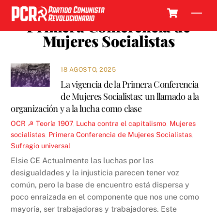
Skip
Cart
Men
to
Primera Conferencia de
content
Mujeres Socialistas
18 AGOSTO, 2025
La vigencia de la Primera Conferencia
de Mujeres Socialistas: un llamado a la
organización y a la lucha como clase
OCR ☭
Teoría
1907
,
Lucha contra el capitalismo
,
Mujeres
socialistas
,
Primera Conferencia de Mujeres Socialistas
,
Sufragio universal
Elsie CE Actualmente las luchas por las
desigualdades y la injusticia parecen tener voz
común, pero la base de encuentro está dispersa y
poco enraizada en el componente que nos une como
mayoría, ser trabajadoras y trabajadores. Este