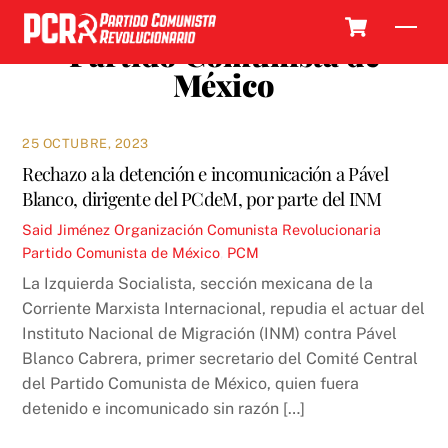
Skip
Cart
Men
to
Partido Comunista de
content
México
25 OCTUBRE, 2023
Rechazo a la detención e incomunicación a Pável
Blanco, dirigente del PCdeM, por parte del INM
Said Jiménez
Organización Comunista Revolucionaria
Partido Comunista de México
,
PCM
La Izquierda Socialista, sección mexicana de la
Corriente Marxista Internacional, repudia el actuar del
Instituto Nacional de Migración (INM) contra Pável
Blanco Cabrera, primer secretario del Comité Central
del Partido Comunista de México, quien fuera
detenido e incomunicado sin razón […]