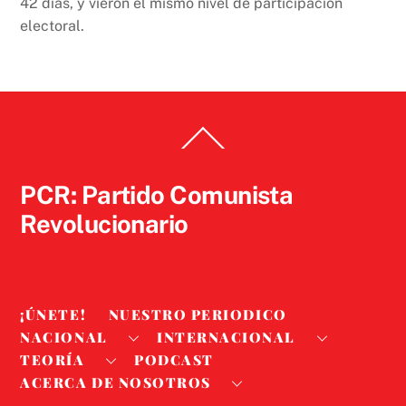
42 días, y vieron el mismo nivel de participación
electoral.
Back
To
Top
PCR: Partido Comunista
Revolucionario
¡ÚNETE!
NUESTRO PERIODICO
NACIONAL
INTERNACIONAL
TEORÍA
PODCAST
ACERCA DE NOSOTROS