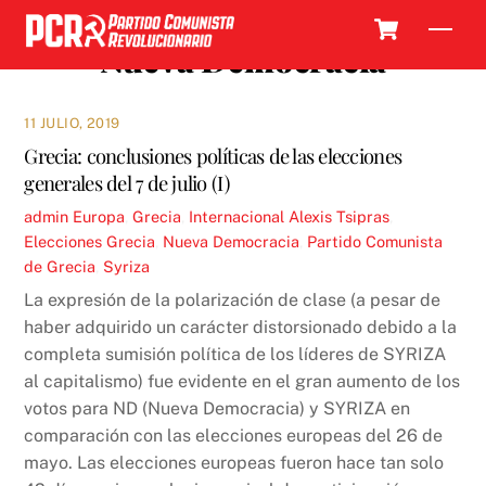
Skip
Cart
Men
to
Nueva Democracia
content
11 JULIO, 2019
Grecia: conclusiones políticas de las elecciones
generales del 7 de julio (I)
admin
Europa
,
Grecia
,
Internacional
Alexis Tsipras
,
Elecciones Grecia
,
Nueva Democracia
,
Partido Comunista
de Grecia
,
Syriza
La expresión de la polarización de clase (a pesar de
haber adquirido un carácter distorsionado debido a la
completa sumisión política de los líderes de SYRIZA
al capitalismo) fue evidente en el gran aumento de los
votos para ND (Nueva Democracia) y SYRIZA en
comparación con las elecciones europeas del 26 de
mayo. Las elecciones europeas fueron hace tan solo