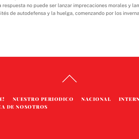
a respuesta no puede ser lanzar imprecaciones morales y lam
ités de autodefensa y la huelga, comenzando por los inverna
Back
To
Top
E!
NUESTRO PERIODICO
NACIONAL
INTER
CA DE NOSOTROS