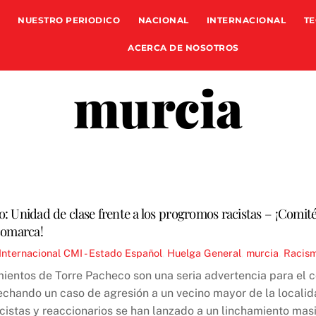
NUESTRO PERIODICO
NACIONAL
INTERNACIONAL
TE
ACERCA DE NOSOTROS
murcia
: Unidad de clase frente a los progromos racistas – ¡Comité
comarca!
Internacional
CMI - Estado Español
,
Huelga General
,
murcia
,
Racis
ientos de Torre Pacheco son una seria advertencia para el c
echando un caso de agresión a un vecino mayor de la locali
cistas y reaccionarios se han lanzado a un linchamiento masi