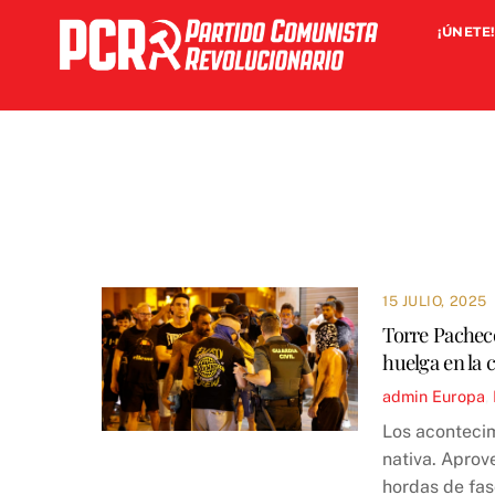
Skip
¡ÚNETE!
to
content
15 JULIO, 2025
Torre Pacheco
huelga en la 
admin
Europa
,
Los acontecim
nativa. Aprov
hordas de fas