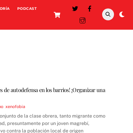
ORÍA
PODCAST
Cart
Da
mo
s de autodefensa en los barrios! ¡Organizar una
mo
,
xenofobia
onjunto de la clase obrera, tanto migrante como
dad, presuntamente por un joven magrebí,
vo contra la población local de origen