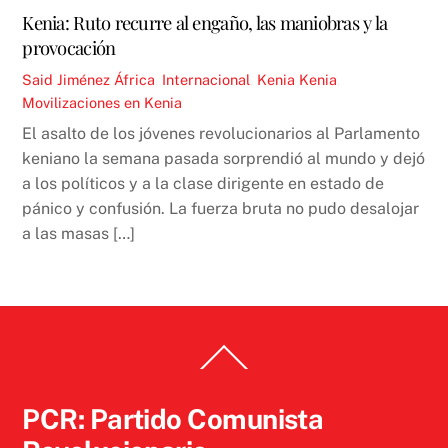
Kenia: Ruto recurre al engaño, las maniobras y la
provocación
Said Jiménez
África
,
Internacional
,
Kenia
Kenia
,
Movilizaciones en Kenia
El asalto de los jóvenes revolucionarios al Parlamento
keniano la semana pasada sorprendió al mundo y dejó
a los políticos y a la clase dirigente en estado de
pánico y confusión. La fuerza bruta no pudo desalojar
a las masas […]
Back
To
Top
PCR: Partido Comunista