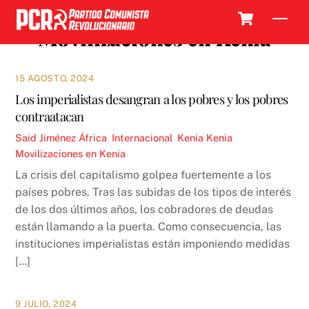
Skip
Cart
Men
to
Movilizaciones en Kenia
content
15 AGOSTO, 2024
Los imperialistas desangran a los pobres y los pobres
contraatacan
Said Jiménez
África
,
Internacional
,
Kenia
Kenia
,
Movilizaciones en Kenia
La crisis del capitalismo golpea fuertemente a los
países pobres. Tras las subidas de los tipos de interés
de los dos últimos años, los cobradores de deudas
están llamando a la puerta. Como consecuencia, las
instituciones imperialistas están imponiendo medidas
[…]
9 JULIO, 2024