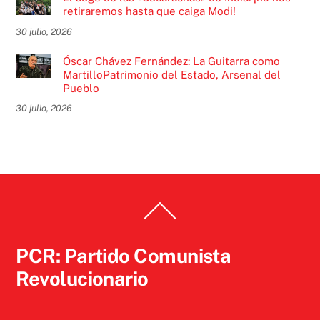
retiraremos hasta que caiga Modi!
30 julio, 2026
Óscar Chávez Fernández: La Guitarra como
MartilloPatrimonio del Estado, Arsenal del
Pueblo
30 julio, 2026
Back
To
Top
PCR: Partido Comunista
Revolucionario