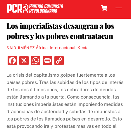
Skip
Cart
Men
to
15 AGOSTO, 2024
content
Los imperialistas desangran a los
pobres y los pobres contraatacan
África
,
Internacional
,
Kenia
SAID JIMÉNEZ
F
X
W
P
C
a
h
ri
o
La crisis del capitalismo golpea fuertemente a los
c
at
nt
p
países pobres. Tras las subidas de los tipos de interés
e
s
y
de los dos últimos años, los cobradores de deudas
b
A
Li
están llamando a la puerta. Como consecuencia, las
instituciones imperialistas están imponiendo medidas
o
p
n
draconianas de austeridad y subidas de impuestos a
o
p
k
los pobres de los llamados países en desarrollo. Esto
k
está provocando ira y protestas masivas en todo el