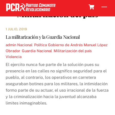
Skip
Cart
Men
to
Militarización del país
content
1 JULIO, 2019
La militarización y la Guardia Nacional
admin
Nacional
,
Política
Gobierno de Andrés Manuel López
Obrador
,
Guardia Nacional
,
Militarización del país
,
Violencia
El ejercito nunca fue parte de la solución pues su
presencia en las calles no significo seguridad para el
pueblo, al contrario, los operativos en carretera
aseguraban botines para los militares, la intimidación
formo parte de su actuar, el uso irracional de la fuerza
y la criminalización hacia la juventud alcanzaba
limites inimaginables.