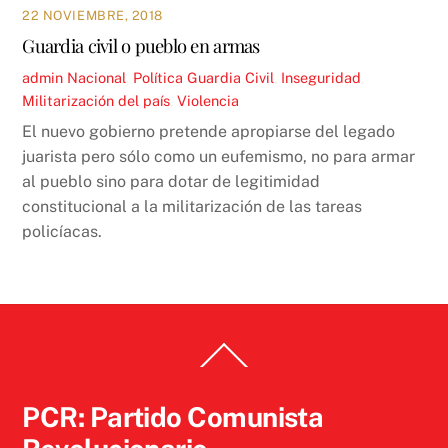
22 NOVIEMBRE, 2018
Guardia civil o pueblo en armas
admin
Nacional
,
Política
Guardia Civil
,
Inseguridad
,
Militarización del país
,
Violencia
El nuevo gobierno pretende apropiarse del legado
juarista pero sólo como un eufemismo, no para armar
al pueblo sino para dotar de legitimidad
constitucional a la militarización de las tareas
policíacas.
Back
To
Top
PCR: Partido Comunista