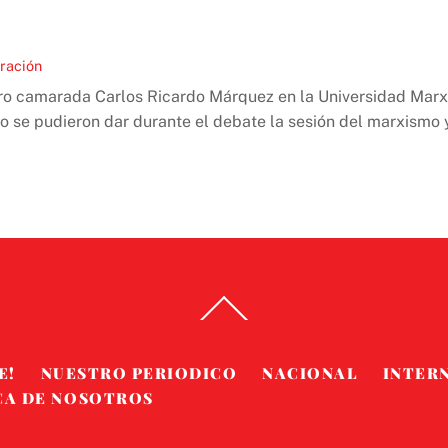
eración
stro camarada Carlos Ricardo Márquez en la Universidad Marxi
 se pudieron dar durante el debate la sesión del marxismo y
Back
To
Top
E!
NUESTRO PERIODICO
NACIONAL
INTER
CA DE NOSOTROS