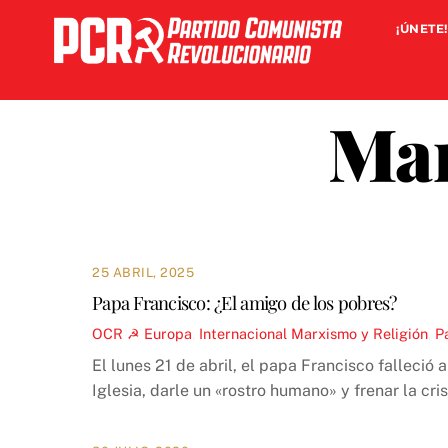
Skip
¡ÚNETE!
to
content
Mar
25 ABRIL, 2025
Papa Francisco: ¿El amigo de los pobres?
OCR ☭
Europa
,
Internacional
Marxismo y Religión
,
P
El lunes 21 de abril, el papa Francisco falleció
Iglesia, darle un «rostro humano» y frenar la cris