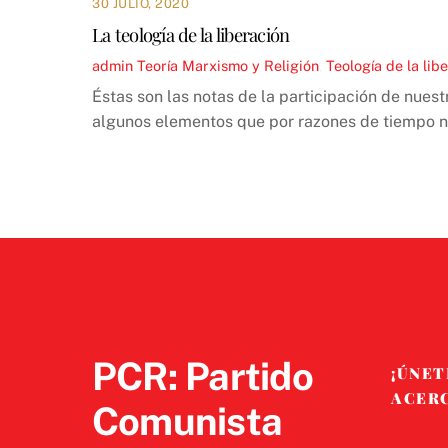
30 JULIO, 2020
La teología de la liberación
admin
Teoría
Marxismo y Religión
,
Teología de la lib
Éstas son las notas de la participación de nue
algunos elementos que por razones de tiempo no
PCR: Partido
¡ÚNET
ACER
Comunista