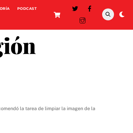
ORÍA
PODCAST
Cart
Da
mo
gión
ncomendó la tarea de limpiar la imagen de la