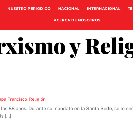
NUESTRO PERIODICO
NACIONAL
INTERNACIONAL
TE
ACERCA DE NOSOTROS
xismo y Reli
apa Francisco
,
Religión
 a los 88 años. Durante su mandato en la Santa Sede, se le e
is […]