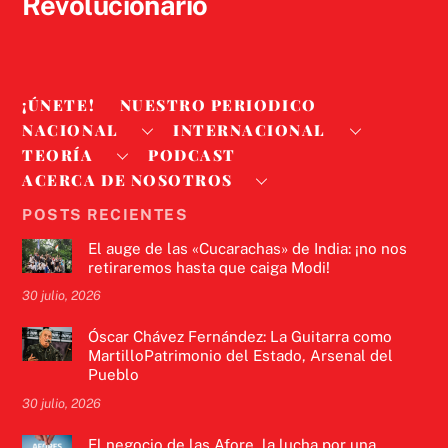
Revolucionario
¡ÚNETE!
NUESTRO PERIODICO
NACIONAL
INTERNACIONAL
TEORÍA
PODCAST
ACERCA DE NOSOTROS
POSTS RECIENTES
El auge de las «Cucarachas» de India: ¡no nos
retiraremos hasta que caiga Modi!
30 julio, 2026
Óscar Chávez Fernández: La Guitarra como
MartilloPatrimonio del Estado, Arsenal del
Pueblo
30 julio, 2026
El negocio de las Afore, la lucha por una