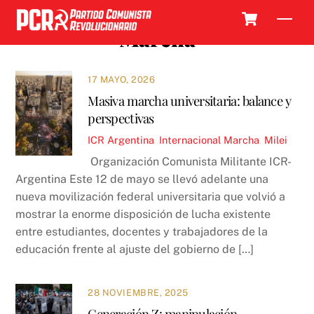
Skip
Cart
Men
to
Marcha
content
17 MAYO, 2026
Masiva marcha universitaria: balance y
perspectivas
ICR
Argentina
,
Internacional
Marcha
,
Milei
Organización Comunista Militante ICR-
Argentina Este 12 de mayo se llevó adelante una
nueva movilización federal universitaria que volvió a
mostrar la enorme disposición de lucha existente
entre estudiantes, docentes y trabajadores de la
educación frente al ajuste del gobierno de […]
28 NOVIEMBRE, 2025
Generación Z: manipulación