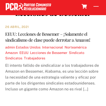
Skip
Cart
Men
to
Lecciones de Bessemer
content
26 ABRIL, 2021
EEUU: Lecciones de Bessemer – ¡Solamente el
sindicalismo de clase puede derrotar a Amazon!
admin
Estados Unidos
,
Internacional
,
Norteamérica
Amazon
,
EEUU
,
Lecciones de Bessemer
,
Sindicato
,
Sindicatos
,
Trabajadores
El intento fallido de sindicalizar a los trabajadores de
Amazon en Bessemer, Alabama, es una lección sobre
la necesidad de una estrategia valiente y eficaz por
parte de los dirigentes sindicales estadounidenses.
Incluso un gigante como Amazon no es rival […]