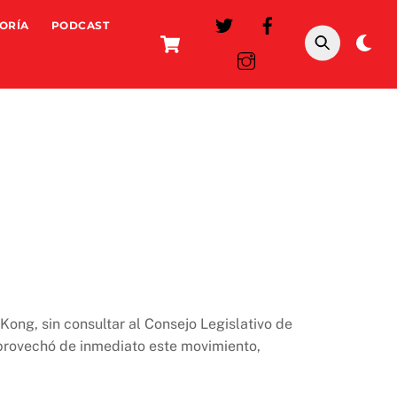
ORÍA
PODCAST
Cart
Da
mo
ong, sin consultar al Consejo Legislativo de
provechó de inmediato este movimiento,