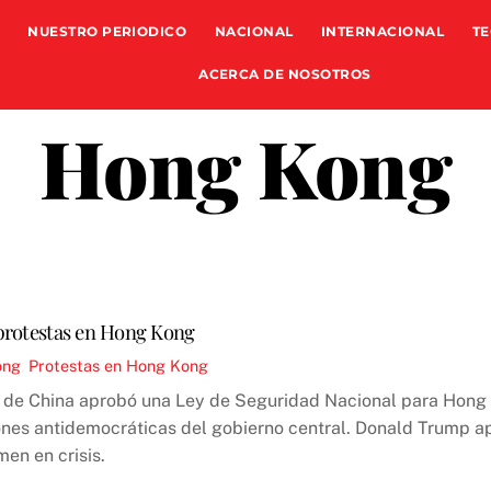
NUESTRO PERIODICO
NACIONAL
INTERNACIONAL
TE
ACERCA DE NOSOTROS
Hong Kong
s protestas en Hong Kong
ong
,
Protestas en Hong Kong
 de China aprobó una Ley de Seguridad Nacional para Hong K
ones antidemocráticas del gobierno central. Donald Trump a
en en crisis.