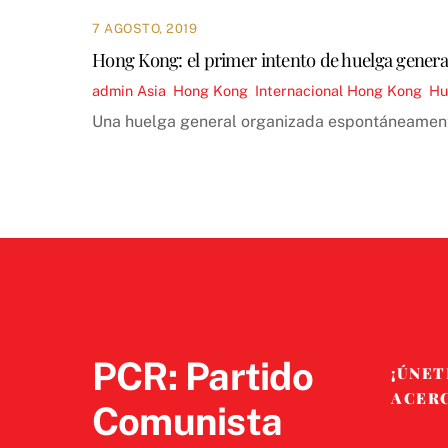
7 AGOSTO, 2019
Hong Kong: el primer intento de huelga genera
admin
Asia
,
Hong Kong
,
Internacional
Hong Kong
,
Hu
Una huelga general organizada espontáneamente h
PCR: Partido
¡ÚNET
ACER
Comunista