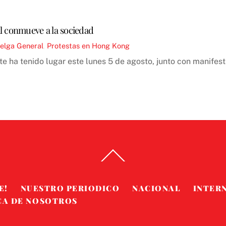
l conmueve a la sociedad
elga General
,
Protestas en Hong Kong
a tenido lugar este lunes 5 de agosto, junto con manifestac
Back
To
Top
E!
NUESTRO PERIODICO
NACIONAL
INTER
CA DE NOSOTROS