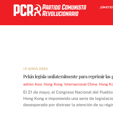
Skip
¡ÚNETE!
to
content
13 JUNIO, 2020
Pekín legisla unilateralmente para reprimir la
admin
Asia
,
Hong Kong
,
Internacional
China
,
Hong K
El 21 de mayo, el Congreso Nacional del Pueblo
Hong Kong e imponiendo una serie de legislaci
desesperado por distraer la atención de su régim