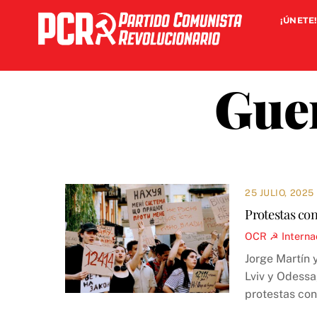
Skip
¡ÚNETE!
to
content
Gue
25 JULIO, 2025
Protestas cont
OCR ☭
Interna
Jorge Martín 
Lviv y Odessa
protestas con