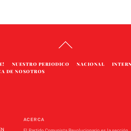
Back
To
Top
E!
NUESTRO PERIODICO
NACIONAL
INTER
CA DE NOSOTROS
ACERCA
EN
El Partido Comunista Revolucionario es la sección