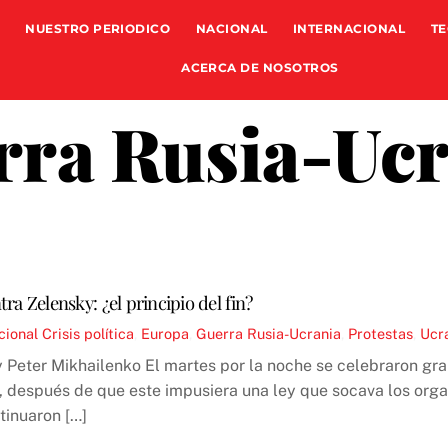
NUESTRO PERIODICO
NACIONAL
INTERNACIONAL
TE
ACERCA DE NOSOTROS
rra Rusia-Ucr
ra Zelensky: ¿el principio del fin?
cional
Crisis política
,
Europa
,
Guerra Rusia-Ucrania
,
Protestas
,
Ucr
y Peter Mikhailenko El martes por la noche se celebraron gra
, después de que este impusiera una ley que socava los orga
tinuaron […]