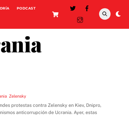
ORÍA
PODCAST
Cart
Da
mo
ania
ania
,
Zelensky
ndes protestas contra Zelensky en Kiev, Dnipro,
nismos anticorrupción de Ucrania. Ayer, estas