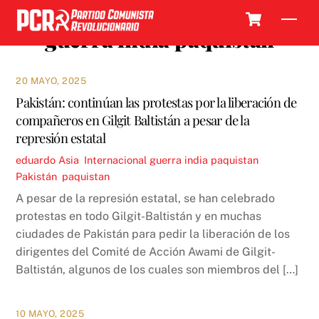
Skip
Cart
Men
to
guerra india paquistan
content
20 MAYO, 2025
Pakistán: continúan las protestas por la liberación de
compañeros en Gilgit Baltistán a pesar de la
represión estatal
eduardo
Asia
,
Internacional
guerra india paquistan
,
Pakistán
,
paquistan
A pesar de la represión estatal, se han celebrado
protestas en todo Gilgit-Baltistán y en muchas
ciudades de Pakistán para pedir la liberación de los
dirigentes del Comité de Acción Awami de Gilgit-
Baltistán, algunos de los cuales son miembros del […]
10 MAYO, 2025