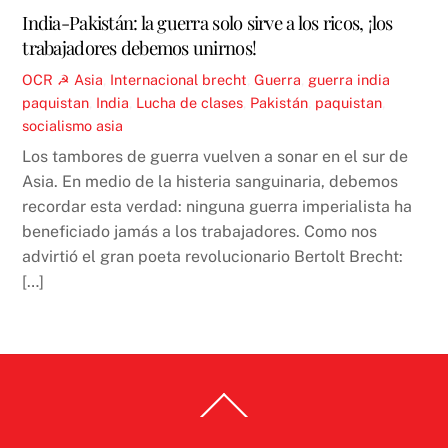
India-Pakistán: la guerra solo sirve a los ricos, ¡los
trabajadores debemos unirnos!
OCR ☭
Asia
,
Internacional
brecht
,
Guerra
,
guerra india
paquistan
,
India
,
Lucha de clases
,
Pakistán
,
paquistan
,
socialismo asia
Los tambores de guerra vuelven a sonar en el sur de
Asia. En medio de la histeria sanguinaria, debemos
recordar esta verdad: ninguna guerra imperialista ha
beneficiado jamás a los trabajadores. Como nos
advirtió el gran poeta revolucionario Bertolt Brecht:
[…]
Back
To
Top