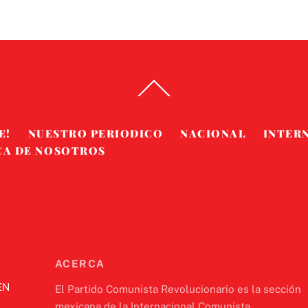
Back
To
Top
E!
NUESTRO PERIODICO
NACIONAL
INTER
CA DE NOSOTROS
ACERCA
EN
El Partido Comunista Revolucionario es la sección
mexicana de la Internacional Comunista