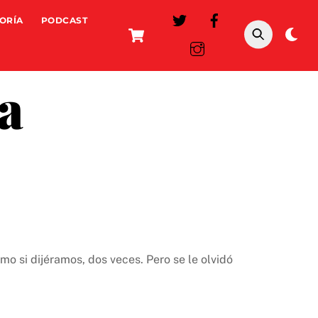
ORÍA
PODCAST
Cart
Da
mo
a
mo si dijéramos, dos veces. Pero se le olvidó