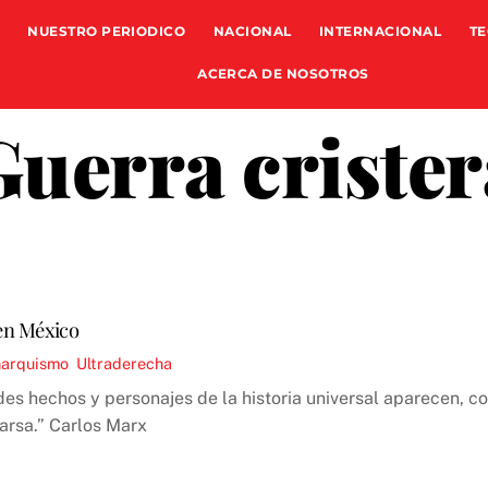
NUESTRO PERIODICO
NACIONAL
INTERNACIONAL
TE
ACERCA DE NOSOTROS
Guerra crister
 en México
narquismo
,
Ultraderecha
es hechos y personajes de la historia universal aparecen, co
arsa.” Carlos Marx