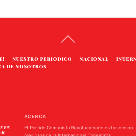
Back
To
Top
E!
NUESTRO PERIODICO
NACIONAL
INTER
CA DE NOSOTROS
ACERCA
a: ¡no
El Partido Comunista Revolucionario es la sección
di!
mexicana de la Internacional Comunista