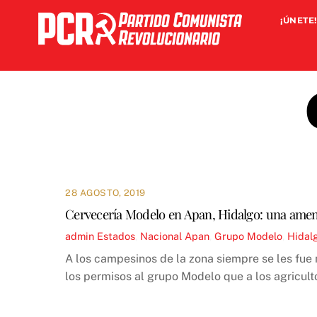
Skip
¡ÚNETE!
to
content
28 AGOSTO, 2019
Cervecería Modelo en Apan, Hidalgo: una amena
admin
Estados
,
Nacional
Apan
,
Grupo Modelo
,
Hidal
A los campesinos de la zona siempre se les fue 
los permisos al grupo Modelo que a los agricult