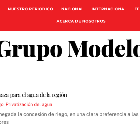
NUESTRO PERIODICO
NACIONAL
INTERNACIONAL
TE
ACERCA DE NOSOTROS
Grupo Model
za para el agua de la región
go
,
Privatización del agua
negada la concesión de riego, en una clara preferencia a las
ores