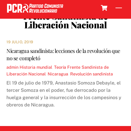
Skip
Cart
Men
to
Frente Sandinista de
content
Liberación Nacional
19 JULIO, 2019
Nicaragua sandinista: lecciones de la revolución que
no se completó
admin
Historia mundial
,
Teoría
Frente Sandinista de
Liberación Nacional
,
Nicaragua
,
Revolución sandinista
El 19 de julio de 1979, Anastasio Somoza Debayle, el
tercer Somoza en el poder, fue derrocado por la
huelga general y la insurrección de los campesinos y
obreros de Nicaragua.