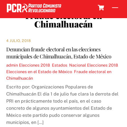
Skip
Cart
Men
to
Fraude electoral en
content
Chimalhuacán
4 JULIO, 2018
Denuncian fraude electoral en las elecciones
municipales de Chimalhuacán, Estado de México
admin
Elecciones 2018
,
Estados
,
Nacional
Elecciones 2018
,
Elecciones en el Estado de México
,
Fraude electoral en
Chimalhuacán
Escrito por: Organizaciones Populares de
Chimalhuacán El día 1 de julio fue clara la derrota del
PRI en prácticamente todo el país, en el caso
concreto de algunos ayuntamientos del Estado de
México este partido pudo conservar algunos
municipios, en […]