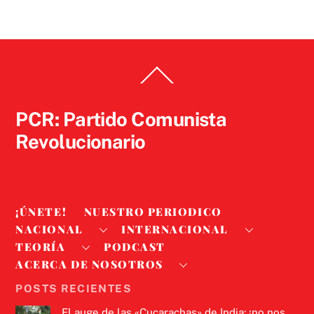
Back
To
Top
PCR: Partido Comunista
Revolucionario
¡ÚNETE!
NUESTRO PERIODICO
NACIONAL
INTERNACIONAL
TEORÍA
PODCAST
ACERCA DE NOSOTROS
POSTS RECIENTES
El auge de las «Cucarachas» de India: ¡no nos