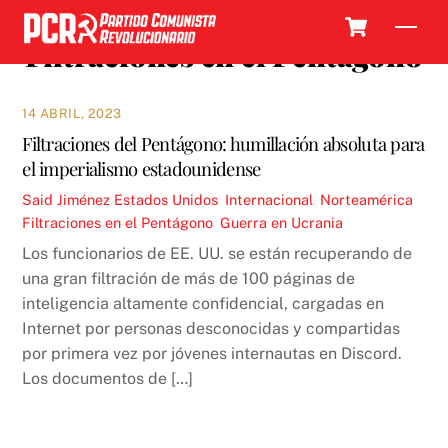
Skip
Cart
Men
to
Filtraciones en el Pentágono
content
14 ABRIL, 2023
Filtraciones del Pentágono: humillación absoluta para
el imperialismo estadounidense
Said Jiménez
Estados Unidos
,
Internacional
,
Norteamérica
Filtraciones en el Pentágono
,
Guerra en Ucrania
Los funcionarios de EE. UU. se están recuperando de
una gran filtración de más de 100 páginas de
inteligencia altamente confidencial, cargadas en
Internet por personas desconocidas y compartidas
por primera vez por jóvenes internautas en Discord.
Los documentos de […]