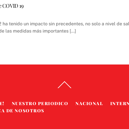
de COVID 19
ha tenido un impacto sin precedentes, no solo a nivel de sa
a de las medidas más importantes […]
Back
To
Top
E!
NUESTRO PERIODICO
NACIONAL
INTER
CA DE NOSOTROS