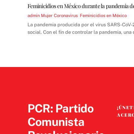
Feminicidios en México durante la pandemia 
admin
Mujer
Coronavirus
,
Feminicidios en México
La pandemia producida por el virus SARS-CoV-2 
social. Con el fin de controlar la pandemia, un
PCR: Partido
¡ÚNET
ACER
Comunista