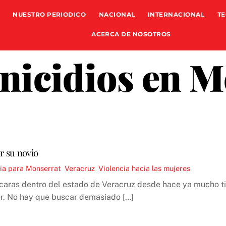
NUESTRO PERIODICO
NACIONAL
INTERNACIONAL
TE
ACERCA DE NOSOTROS
nicidios en M
r su novio
cia para Monserrat
,
Veracruz
,
Violencia hacia las mujeres
caras dentro del estado de Veracruz desde hace ya mucho ti
jer. No hay que buscar demasiado […]