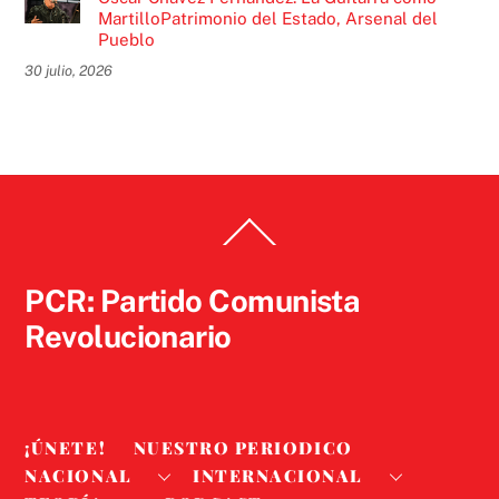
MartilloPatrimonio del Estado, Arsenal del
Pueblo
30 julio, 2026
Back
To
Top
PCR: Partido Comunista
Revolucionario
¡ÚNETE!
NUESTRO PERIODICO
NACIONAL
INTERNACIONAL