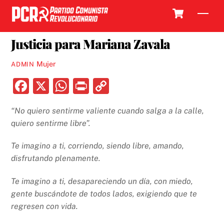
Skip
Cart
Men
to
15 SEPTIEMBRE, 2020
content
Justicia para Mariana Zavala
Mujer
ADMIN
F
X
W
P
C
a
h
ri
o
“No quiero sentirme valiente cuando salga a la calle,
c
at
nt
p
quiero sentirme libre”.
e
s
y
b
A
Li
Te imagino a ti, corriendo, siendo libre, amando,
disfrutando plenamente.
o
p
n
o
p
k
Te imagino a ti, desapareciendo un día, con miedo,
k
gente buscándote de todos lados, exigiendo que te
regresen con vida.