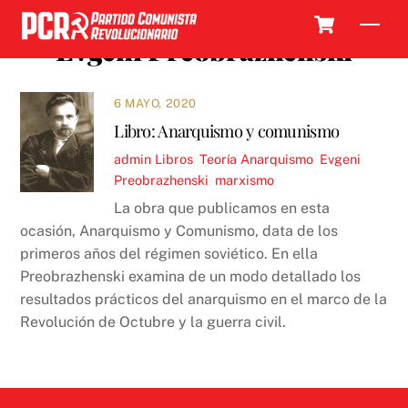
Skip
Cart
Men
to
Evgeni Preobrazhenski
content
6 MAYO, 2020
Libro: Anarquismo y comunismo
admin
Libros
,
Teoría
Anarquismo
,
Evgeni
Preobrazhenski
,
marxismo
La obra que publicamos en esta
ocasión, Anarquismo y Comunismo, data de los
primeros años del régimen soviético. En ella
Preobrazhenski examina de un modo detallado los
resultados prácticos del anarquismo en el marco de la
Revolución de Octubre y la guerra civil.