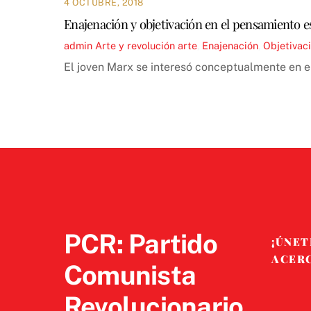
4 OCTUBRE, 2018
Enajenación y objetivación en el pensamiento e
admin
Arte y revolución
arte
,
Enajenación
,
Objetivac
El joven Marx se interesó conceptualmente en e
PCR: Partido
¡ÚNET
ACER
Comunista
Revolucionario