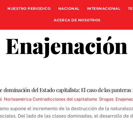
NUESTRO PERIODICO
NACIONAL
INTERNACIONAL
TE
ACERCA DE NOSOTROS
Enajenación
e dominación del Estado capitalista: El caso de las panteras
l
,
Norteamérica
Contradicciones del capitalismo
,
Drogas
,
Enajenac
lismo supone el incremento de la destrucción de la naturalez
ciales. Del lado de las clases dominadas, el desarrollo de 