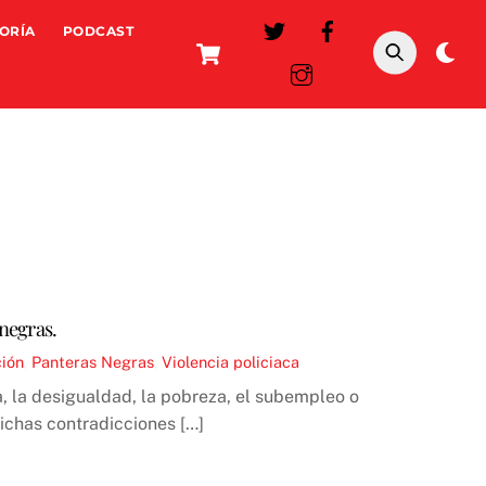
ORÍA
PODCAST
Cart
Da
mo
 negras.
ión
,
Panteras Negras
,
Violencia policiaca
a, la desigualdad, la pobreza, el subempleo o
dichas contradicciones […]