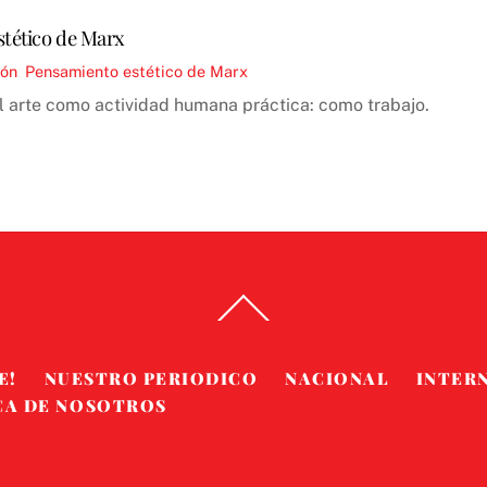
stético de Marx
ión
,
Pensamiento estético de Marx
l arte como actividad humana práctica: como trabajo.
Back
To
Top
E!
NUESTRO PERIODICO
NACIONAL
INTER
CA DE NOSOTROS