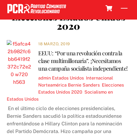
Skip
Cart
Men
to
Elecciones Estados Unidos
content
2020
18 MARZO, 2019
EEUU: “Por una revolución contra la
clase multimillonaria”. ¡Necesitamos
una campaña socialista independiente!
admin
Estados Unidos
,
Internacional
,
Norteamérica
Bernie Sanders
,
Elecciones
Estados Unidos 2020
,
Socialismo en
Estados Unidos
En el último ciclo de elecciones presidenciales,
Bernie Sanders sacudió la política estadounidense
enfrentándose a Hillary Clinton para la nominación
del Partido Demócrata. Hizo campaña por una