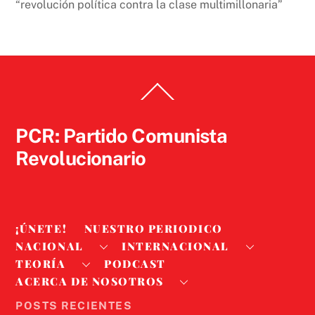
“revolución política contra la clase multimillonaria”
Back
To
Top
PCR: Partido Comunista
Revolucionario
¡ÚNETE!
NUESTRO PERIODICO
NACIONAL
INTERNACIONAL
TEORÍA
PODCAST
ACERCA DE NOSOTROS
POSTS RECIENTES