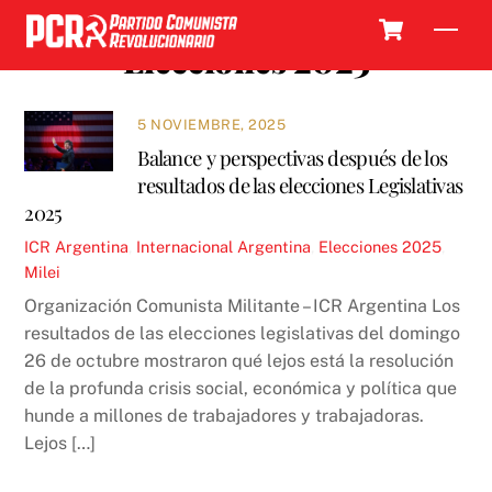
Skip
Cart
Men
to
Elecciones 2025
content
5 NOVIEMBRE, 2025
Balance y perspectivas después de los
resultados de las elecciones Legislativas
2025
ICR
Argentina
,
Internacional
Argentina
,
Elecciones 2025
,
Milei
Organización Comunista Militante – ICR Argentina Los
resultados de las elecciones legislativas del domingo
26 de octubre mostraron qué lejos está la resolución
de la profunda crisis social, económica y política que
hunde a millones de trabajadores y trabajadoras.
Lejos […]