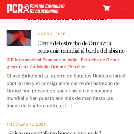
Skip
Cart
Men
to
Economía mundial
content
9 ABRIL, 2026
Cierre del estrecho de Ormuz: la
economía mundial al borde del abismo
ICR
Internacional
Economía mundial
,
Estrecho de Ormuz
,
guerra en irán
,
Medio Oriente
,
Petróleo
Chase Birkeland La guerra de Estados Unidos e Israel
contra Irán y el consiguiente cierre del estrecho de
Ormuz han provocado una crisis en la economía
mundial y han puesto aún más de manifiesto las
líneas de fractura entre el […]
1 NOVIEMBRE, 2021
¿Existe un capitalismo bueno y uno malo?