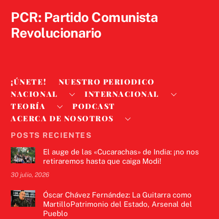
Top
PCR: Partido Comunista
Revolucionario
¡ÚNETE!
NUESTRO PERIODICO
NACIONAL
INTERNACIONAL
TEORÍA
PODCAST
ACERCA DE NOSOTROS
POSTS RECIENTES
El auge de las «Cucarachas» de India: ¡no nos
retiraremos hasta que caiga Modi!
30 julio, 2026
Óscar Chávez Fernández: La Guitarra como
MartilloPatrimonio del Estado, Arsenal del
Pueblo