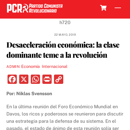
Skip
Cart
Men
to
content
22 MAYO, 2019
Desaceleración económica: la clase
dominante teme a la revolución
Economía
,
Internacional
ADMIN
F
X
W
P
C
a
h
ri
o
Por: Niklas Svensson
c
at
nt
p
e
s
y
En la última reunión del Foro Económico Mundial en
b
A
Li
Davos, los ricos y poderosos se reunieron para discutir
una estrategia para la defensa de su sistema. En el
o
p
n
pasado, el estado de ánimo de esta reunión solía ser