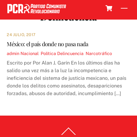
Skip
Cart
Men
to
Delincuencia
content
24 JULIO, 2017
México: el país donde no pasa nada
admin
Nacional
,
Política
Delincuencia
,
Narcotráfico
Escrito por Por Alan J. Garín En los últimos días ha
salido una vez más a la luz la incompetencia e
ineficiencia del sistema de justicia mexicano, un país
donde los delitos como asesinatos, desapariciones
forzadas, abusos de autoridad, incumplimiento […]
Back
To