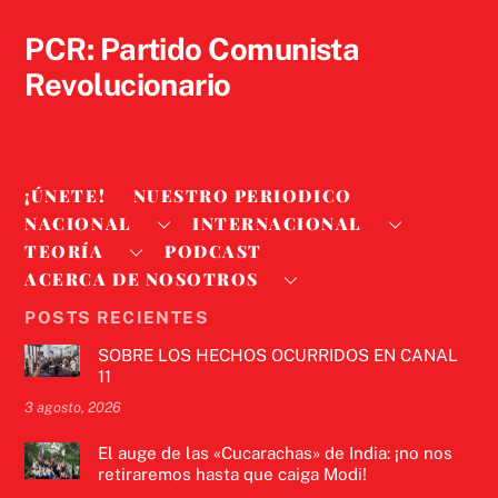
Top
PCR: Partido Comunista
Revolucionario
¡ÚNETE!
NUESTRO PERIODICO
NACIONAL
INTERNACIONAL
TEORÍA
PODCAST
ACERCA DE NOSOTROS
POSTS RECIENTES
SOBRE LOS HECHOS OCURRIDOS EN CANAL
11
3 agosto, 2026
El auge de las «Cucarachas» de India: ¡no nos
retiraremos hasta que caiga Modi!