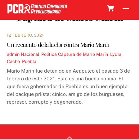
Skip
Cart
Men
to
Captura de Mario Marín
content
12 FEBRERO, 2021
Un recuento de la lucha contra Mario Marín
admin
Nacional
,
Política
Captura de Mario Marín
,
Lydia
Cacho
,
Puebla
Mario Marín fue detenido en Acapulco el pasado 3 de
febrero de este 2021. Esto es una buena noticia. El
que fuera gobernador de Puebla es un buen ejemplo
del cacique priísta: cínico, amigo de los burgueses,
represor, corrupto y degenerado.