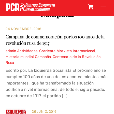
Skip
Cart
Men
to
Campaña
content
24 NOVIEMBRE, 2016
Campaña de conmemoración por los 100 años de la
revolución rusa de 1917
admin
Actividades
,
Corriente Marxista Internacional
,
Historia mundial
Campaña
,
Centenario de la Revolución
Rusa
Escrito por: La Izquierda Socialista El próximo año se
cumplen 100 años de uno de los acontecimientos más
importantes , que ha transformado la situación
política a nivel internacional de todo el siglo pasado,
en octubre de 1917 el partido […]
29 JUNIO, 2016