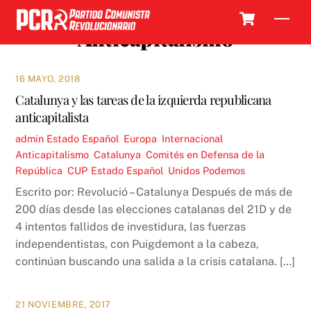
Skip
Cart
Men
to
Anticapitalismo
content
16 MAYO, 2018
Catalunya y las tareas de la izquierda republicana
anticapitalista
admin
Estado Español
,
Europa
,
Internacional
Anticapitalismo
,
Catalunya
,
Comités en Defensa de la
República
,
CUP
,
Estado Español
,
Unidos Podemos
Escrito por: Revolució – Catalunya Después de más de
200 días desde las elecciones catalanas del 21D y de
4 intentos fallidos de investidura, las fuerzas
independentistas, con Puigdemont a la cabeza,
continúan buscando una salida a la crisis catalana. […]
21 NOVIEMBRE, 2017