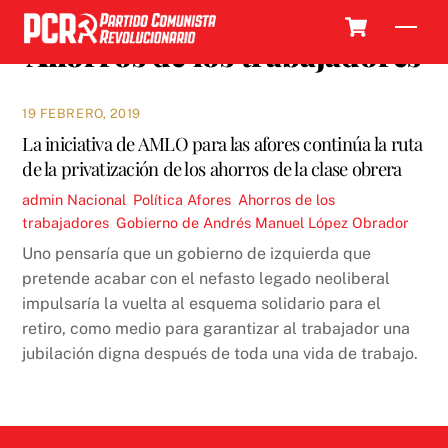
Skip
Cart
Men
to
Ahorros de los trabajadores
content
19 FEBRERO, 2019
La iniciativa de AMLO para las afores continúa la ruta
de la privatización de los ahorros de la clase obrera
admin
Nacional
,
Política
Afores
,
Ahorros de los
trabajadores
,
Gobierno de Andrés Manuel López Obrador
Uno pensaría que un gobierno de izquierda que
pretende acabar con el nefasto legado neoliberal
impulsaría la vuelta al esquema solidario para el
retiro, como medio para garantizar al trabajador una
jubilación digna después de toda una vida de trabajo.