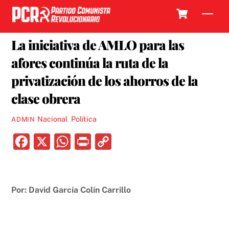
Skip
Cart
Men
to
19 FEBRERO, 2019
content
La iniciativa de AMLO para las
afores continúa la ruta de la
privatización de los ahorros de la
clase obrera
Nacional
,
Política
ADMIN
F
X
W
P
C
a
h
ri
o
c
at
nt
p
e
s
y
Por: David García Colín Carrillo
b
A
Li
o
p
n