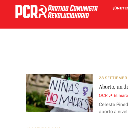
Skip
¡ÚNETE!
to
content
28 SEPTIEMBR
Aborto, un d
OCR ☭
El marx
Celeste Pined
aborto a nive