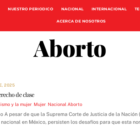
NUESTRO PERIODICO
NACIONAL
INTERNACIONAL
TE
ACERCA DE NOSOTROS
Aborto
E, 2025
erecho de clase
ismo y la mujer
,
Mujer
,
Nacional
Aborto
o A pesar de que la Suprema Corte de Justicia de la Nación (
l nacional en México, persisten los desafíos para que esta 