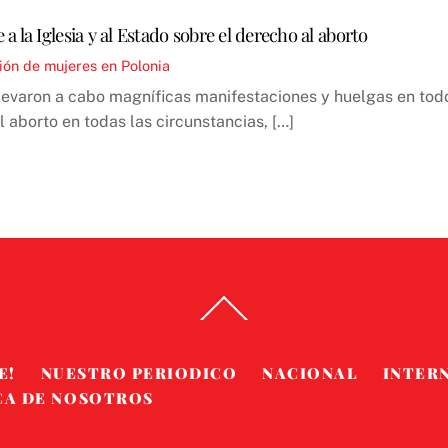
 la Iglesia y al Estado sobre el derecho al aborto
ión de mujeres en Polonia
llevaron a cabo magníficas manifestaciones y huelgas en todo
l aborto en todas las circunstancias, […]
Back
To
Top
E!
NUESTRO PERIODICO
NACIONAL
INTER
CA DE NOSOTROS