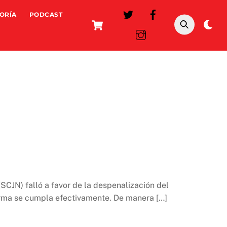
ORÍA
PODCAST
Cart
Da
mo
SCJN) falló a favor de la despenalización del
norma se cumpla efectivamente. De manera […]