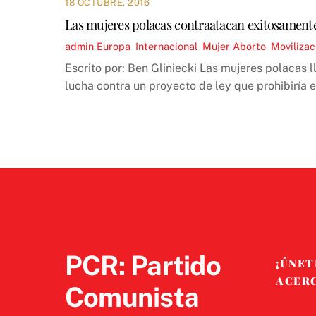
18 OCTUBRE, 2016
Las mujeres polacas contraatacan exitosamente a
admin
Europa
,
Internacional
,
Mujer
Aborto
,
Movilizac
Escrito por: Ben Gliniecki Las mujeres polacas 
lucha contra un proyecto de ley que prohibiría e
PCR: Partido
¡ÚNET
ACER
Comunista