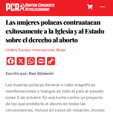
Skip
Cart
Men
to
18 OCTUBRE, 2016
content
Las mujeres polacas contraatacan
exitosamente a la Iglesia y al Estado
sobre el derecho al aborto
Europa
,
Internacional
,
Mujer
ADMIN
F
X
W
P
C
a
h
ri
o
Escrito por: Ben Gliniecki
c
at
nt
p
e
s
y
Las mujeres polacas llevaron a cabo magníficas
b
A
Li
manifestaciones y huelgas en todo el país el pasado
lunes 3 de octubre. Es una lucha contra un proyecto
o
p
n
de ley que prohibiría el aborto en todas las
o
p
k
circunstancias, incluso en casos de violación, incesto