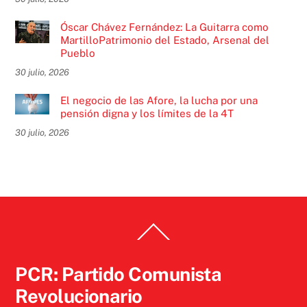
Óscar Chávez Fernández: La Guitarra como
MartilloPatrimonio del Estado, Arsenal del
Pueblo
30 julio, 2026
El negocio de las Afore, la lucha por una
pensión digna y los límites de la 4T
30 julio, 2026
Back
To
Top
PCR: Partido Comunista
Revolucionario