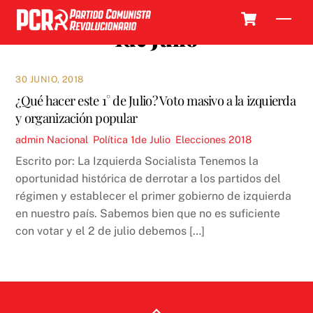
Skip
Cart
Men
to
1de Julio
content
30 JUNIO, 2018
¿Qué hacer este 1° de Julio? Voto masivo a la izquierda
y organización popular
admin
Nacional
,
Política
1de Julio
,
Elecciones 2018
Escrito por: La Izquierda Socialista Tenemos la
oportunidad histórica de derrotar a los partidos del
régimen y establecer el primer gobierno de izquierda
en nuestro país. Sabemos bien que no es suficiente
con votar y el 2 de julio debemos […]