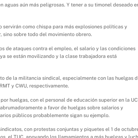
en aguas aún más peligrosas. Y tener a su timonel deseado e
co servirán como chispa para más explosiones políticas y
r, sino sobre todo del movimiento obrero.
s de ataques contra el empleo, el salario y las condiciones
ya se están movilizando y la clase trabajadora está
o de la militancia sindical, especialmente con las huelgas 
os RMT y CWU, respectivamente.
 por huelgas, con el personal de educación superior en la U
o abrumadoramente a favor de huelgas sobre salarios y
narios públicos probablemente sigan su ejemplo.
ndicatos, con protestas conjuntas y piquetes el 1 de octubr
icos, el TUC, apoyando los llamamientos a más huelgas y luc