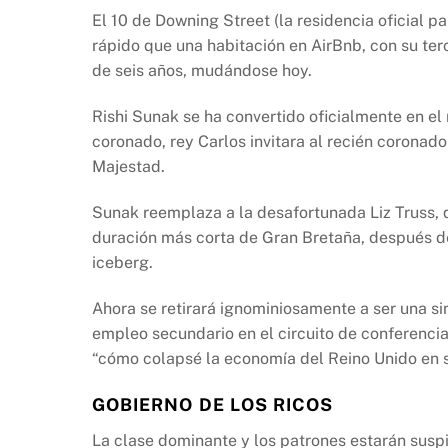
b
A
Li
El 10 de Downing Street (la residencia oficial 
o
p
n
rápido que una habitación en AirBnb, con su ter
o
p
k
de seis años, mudándose hoy.
k
Rishi Sunak se ha convertido oficialmente en el 
coronado, rey Carlos invitara al recién coronad
Majestad.
Sunak reemplaza a la desafortunada Liz Truss, q
duración más corta de Gran Bretaña, después de
iceberg.
Ahora se retirará ignominiosamente a ser una s
empleo secundario en el circuito de conferenci
“cómo colapsé la economía del Reino Unido en s
GOBIERNO DE LOS RICOS
La clase dominante y los patrones estarán suspi