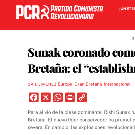
Skip
¡ÚNETE!
to
content
3
Sunak coronado como
Bretaña: el “establi
Europa
,
Gran Bretaña
,
Internacional
SAID JIMÉNEZ
F
X
W
P
C
a
h
ri
o
Para alivio de la clase dominante, Rishi Sunak
c
at
nt
p
Bretaña. El nuevo líder conservador ha prometi
e
s
y
severa. En cambio, las explosiones revolucionar