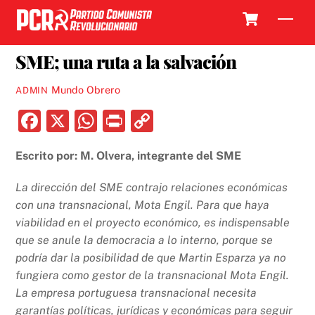
Skip
Cart
Men
to
25 JULIO, 2018
content
SME; una ruta a la salvación
Mundo Obrero
ADMIN
F
X
W
P
C
a
h
ri
o
Escrito por: M. Olvera, integrante del SME
c
at
nt
p
e
s
y
La dirección del SME contrajo relaciones económicas
b
A
Li
con una transnacional, Mota Engil. Para que haya
viabilidad en el proyecto económico, es indispensable
o
p
n
que se anule la democracia a lo interno, porque se
o
p
k
podría dar la posibilidad de que Martin Esparza ya no
k
fungiera como gestor de la transnacional Mota Engil.
La empresa portuguesa transnacional necesita
garantías políticas, jurídicas y económicas para seguir